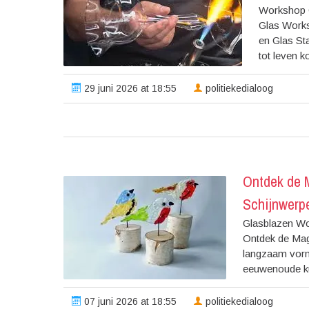
Workshop G
Glas Works
en Glas Sta
tot leven k
29 juni 2026 at 18:55
politiekedialoog
Ontdek de 
Schijnwerp
Glasblazen Wo
Ontdek de Magi
langzaam vorm
eeuwenoude kun
07 juni 2026 at 18:55
politiekedialoog