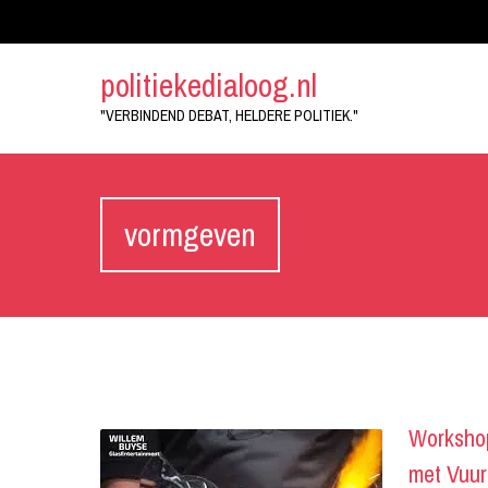
politiekedialoog.nl
"VERBINDEND DEBAT, HELDERE POLITIEK."
vormgeven
Workshop
met Vuur