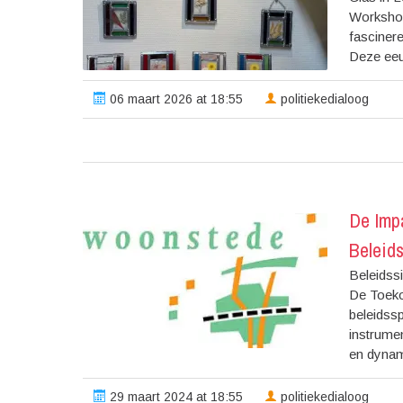
Workshop
fasciner
Deze eeu
06 maart 2026 at 18:55
politiekedialoog
De Imp
Beleid
Beleidss
De Toeko
beleidssp
instrume
en dynam
29 maart 2024 at 18:55
politiekedialoog