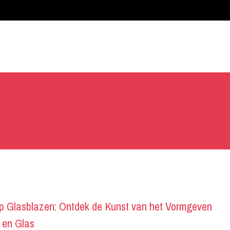
 Glasblazen: Ontdek de Kunst van het Vormgeven
 en Glas