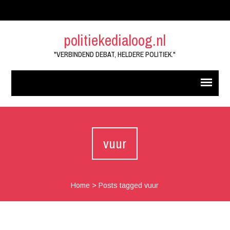
politiekedialoog.nl
"VERBINDEND DEBAT, HELDERE POLITIEK."
vuur
Home
>
Posts tagged vuur