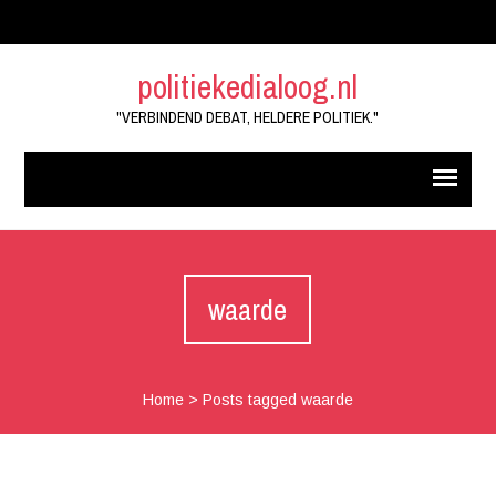
politiekedialoog.nl
"VERBINDEND DEBAT, HELDERE POLITIEK."
waarde
Home
>
Posts tagged waarde