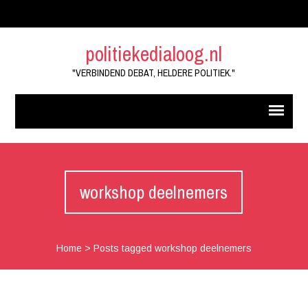
politiekedialoog.nl
"VERBINDEND DEBAT, HELDERE POLITIEK."
workshop deelnemers
Home
>
Posts tagged workshop deelnemers