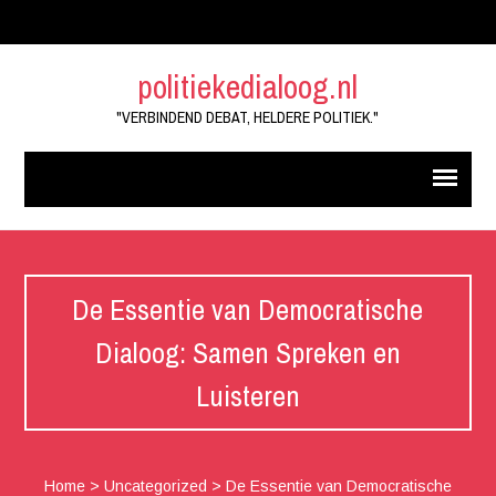
politiekedialoog.nl
"VERBINDEND DEBAT, HELDERE POLITIEK."
De Essentie van Democratische
Dialoog: Samen Spreken en
Luisteren
Home
>
Uncategorized
>
De Essentie van Democratische