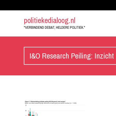
politiekedialoog.nl
"VERBINDEND DEBAT, HELDERE POLITIEK."
I&O Research Peiling: Inzicht