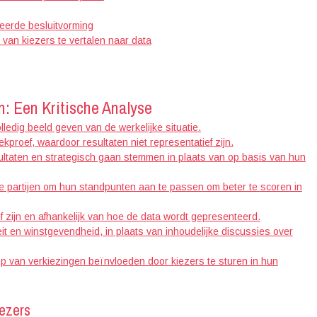
eerde besluitvorming
 van kiezers te vertalen naar data
: Een Kritische Analyse
edig beeld geven van de werkelijke situatie.
ekproef, waardoor resultaten niet representatief zijn.
ltaten en strategisch gaan stemmen in plaats van op basis van hun
ke partijen om hun standpunten aan te passen om beter te scoren in
ef zijn en afhankelijk van hoe de data wordt gepresenteerd.
eit en winstgevendheid, in plaats van inhoudelijke discussies over
oop van verkiezingen beïnvloeden door kiezers te sturen in hun
iezers