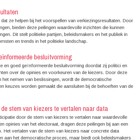
sultaten
dat ze helpen bij het voorspellen van verkiezingsresultaten. Door
ngen, bieden deze peilingen waardevolle inzichten die kunnen
gen. Dit stelt politieke partijen, beleidsmakers en het publiek in
omsten en trends in het politieke landschap.
eïnformeerde besluitvorming
e en goed geïnformeerde besluitvorming doordat zij politici en
hten over de opinies en voorkeuren van de kiezers. Door deze
 en het nemen van beslissingen, wordt de democratische
en keuzes worden gemaakt die aansluiten bij de behoeften van de
 de stem van kiezers te vertalen naar data
cipatie door de stem van kiezers te vertalen naar waardevolle
 en opinies van het electoraat, dragen deze peilingen bij aan een
p. Het vertalen van de stem van kiezers naar concrete data
men aan het democratische proces, maar biedt ook beleidsmakers