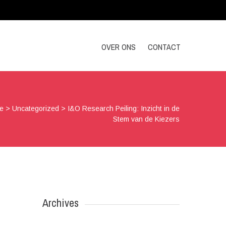
OVER ONS
CONTACT
e
>
Uncategorized
>
I&O Research Peiling: Inzicht in de
Stem van de Kiezers
Archives