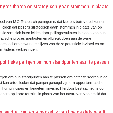
ingresultaten en strategisch gaan stemmen in plaats
adeel van I&O Research peilingen is dat kiezers beïnvloed kunnen
e leiden dat kiezers strategisch gaan stemmen in plaats van op
iezers zich laten leiden door peilingresultaten in plaats van hun
ocratische proces aantasten en afbreuk doen aan de ware
ssentieel om bewust te blijven van deze potentiële invloed en om
 tijdens verkiezingen.
politieke partijen om hun standpunten aan te passen
rtijen om hun standpunten aan te passen om beter te scoren in de
st kan ertoe leiden dat partijen geneigd zijn om opportunistische
 hun principes en langetermijnvisie. Hierdoor bestaat het risico
iezers op korte termijn, in plaats van het nastreven van beleid dat
subjectief zijn en afhankelijk van hoe de data wordt