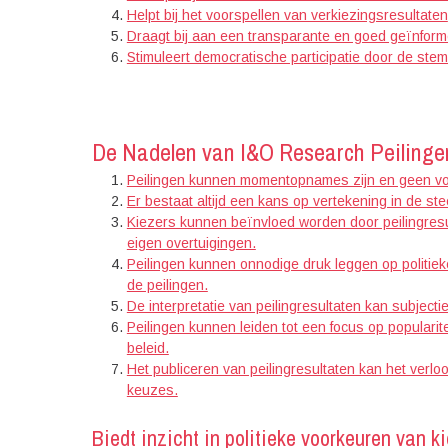
Helpt bij het voorspellen van verkiezingsresultaten
Draagt bij aan een transparante en goed geïnform
Stimuleert democratische participatie door de stem
De Nadelen van I&O Research Peilingen
Peilingen kunnen momentopnames zijn en geen voll
Er bestaat altijd een kans op vertekening in de ste
Kiezers kunnen beïnvloed worden door peilingresu
eigen overtuigingen.
Peilingen kunnen onnodige druk leggen op politie
de peilingen.
De interpretatie van peilingresultaten kan subjecti
Peilingen kunnen leiden tot een focus op popularit
beleid.
Het publiceren van peilingresultaten kan het verl
keuzes.
Biedt inzicht in politieke voorkeuren van k