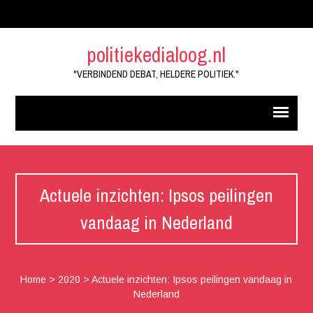
politiekedialoog.nl
"VERBINDEND DEBAT, HELDERE POLITIEK."
Actuele inzichten: Ipsos peilingen
vandaag in Nederland
Home
>
2020
>
Actuele inzichten: Ipsos peilingen vandaag in
Nederland