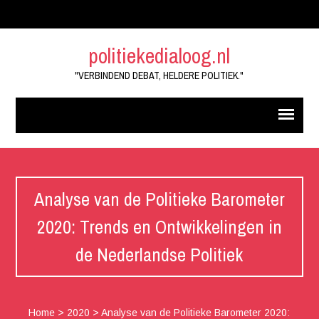
politiekedialoog.nl
"VERBINDEND DEBAT, HELDERE POLITIEK."
Analyse van de Politieke Barometer
2020: Trends en Ontwikkelingen in
de Nederlandse Politiek
Home
>
2020
>
Analyse van de Politieke Barometer 2020: