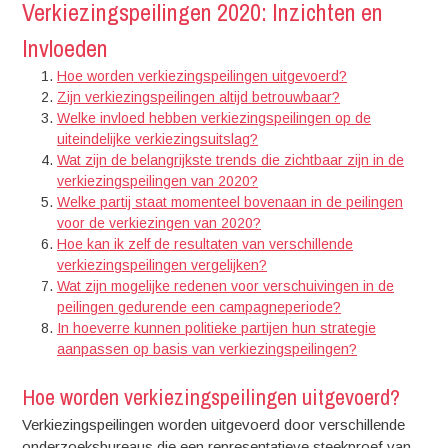
Verkiezingspeilingen 2020: Inzichten en
Invloeden
Hoe worden verkiezingspeilingen uitgevoerd?
Zijn verkiezingspeilingen altijd betrouwbaar?
Welke invloed hebben verkiezingspeilingen op de
uiteindelijke verkiezingsuitslag?
Wat zijn de belangrijkste trends die zichtbaar zijn in de
verkiezingspeilingen van 2020?
Welke partij staat momenteel bovenaan in de peilingen
voor de verkiezingen van 2020?
Hoe kan ik zelf de resultaten van verschillende
verkiezingspeilingen vergelijken?
Wat zijn mogelijke redenen voor verschuivingen in de
peilingen gedurende een campagneperiode?
In hoeverre kunnen politieke partijen hun strategie
aanpassen op basis van verkiezingspeilingen?
Hoe worden verkiezingspeilingen uitgevoerd?
Verkiezingspeilingen worden uitgevoerd door verschillende
onderzoeksbureaus die een representatieve steekproef van