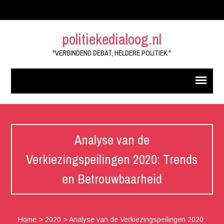
politiekedialoog.nl
"VERBINDEND DEBAT, HELDERE POLITIEK."
Analyse van de
Verkiezingspeilingen 2020: Trends
en Betrouwbaarheid
Home
>
2020
>
Analyse van de Verkiezingspeilingen 2020: