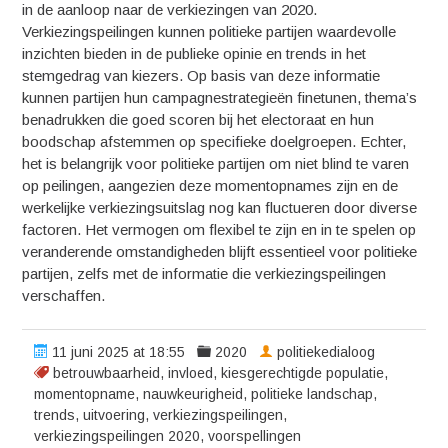
in de aanloop naar de verkiezingen van 2020.
Verkiezingspeilingen kunnen politieke partijen waardevolle
inzichten bieden in de publieke opinie en trends in het
stemgedrag van kiezers. Op basis van deze informatie
kunnen partijen hun campagnestrategieën finetunen, thema’s
benadrukken die goed scoren bij het electoraat en hun
boodschap afstemmen op specifieke doelgroepen. Echter,
het is belangrijk voor politieke partijen om niet blind te varen
op peilingen, aangezien deze momentopnames zijn en de
werkelijke verkiezingsuitslag nog kan fluctueren door diverse
factoren. Het vermogen om flexibel te zijn en in te spelen op
veranderende omstandigheden blijft essentieel voor politieke
partijen, zelfs met de informatie die verkiezingspeilingen
verschaffen.
11 juni 2025 at 18:55
2020
politiekedialoog
betrouwbaarheid
,
invloed
,
kiesgerechtigde populatie
,
momentopname
,
nauwkeurigheid
,
politieke landschap
,
trends
,
uitvoering
,
verkiezingspeilingen
,
verkiezingspeilingen 2020
,
voorspellingen