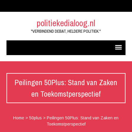
politiekedialoog.nl
"VERBINDEND DEBAT, HELDERE POLITIEK."
Peilingen 50Plus: Stand van Zaken
en Toekomstperspectief
Home
>
50plus
>
Peilingen 50Plus: Stand van Zaken en
Toekomstperspectief