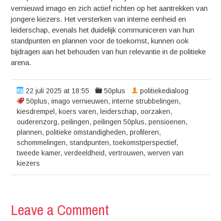
vernieuwd imago en zich actief richten op het aantrekken van
jongere kiezers. Het versterken van interne eenheid en
leiderschap, evenals het duidelijk communiceren van hun
standpunten en plannen voor de toekomst, kunnen ook
bijdragen aan het behouden van hun relevantie in de politieke
arena.
22 juli 2025 at 18:55
50plus
politiekedialoog
50plus
,
imago vernieuwen
,
interne strubbelingen
,
kiesdrempel
,
koers varen
,
leiderschap
,
oorzaken
,
ouderenzorg
,
peilingen
,
peilingen 50plus
,
pensioenen
,
plannen
,
politieke omstandigheden
,
profileren
,
schommelingen
,
standpunten
,
toekomstperspectief
,
tweede kamer
,
verdeeldheid
,
vertrouwen
,
werven van
kiezers
Leave a Comment