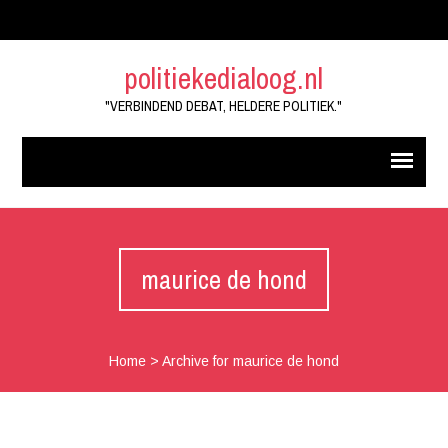
politiekedialoog.nl
"VERBINDEND DEBAT, HELDERE POLITIEK."
maurice de hond
Home
>
Archive for maurice de hond