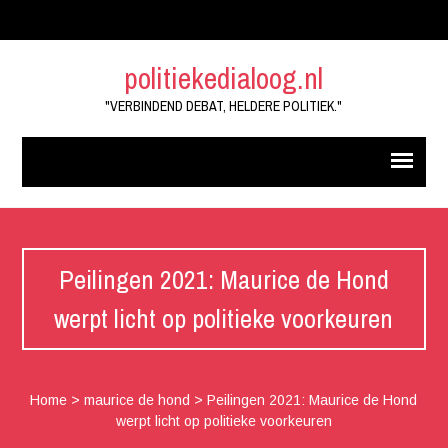
politiekedialoog.nl
"VERBINDEND DEBAT, HELDERE POLITIEK."
Peilingen 2021: Maurice de Hond
werpt licht op politieke voorkeuren
Home
>
maurice de hond
>
Peilingen 2021: Maurice de Hond
werpt licht op politieke voorkeuren