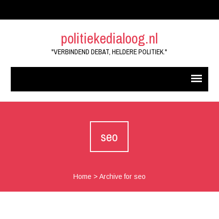
politiekedialoog.nl
"VERBINDEND DEBAT, HELDERE POLITIEK."
seo
Home
>
Archive for seo