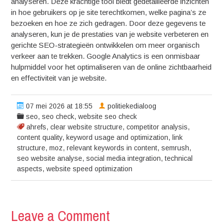
analyseren. Deze krachtige tool biedt gedetailleerde inzichten
in hoe gebruikers op je site terechtkomen, welke pagina’s ze
bezoeken en hoe ze zich gedragen. Door deze gegevens te
analyseren, kun je de prestaties van je website verbeteren en
gerichte SEO-strategieën ontwikkelen om meer organisch
verkeer aan te trekken. Google Analytics is een onmisbaar
hulpmiddel voor het optimaliseren van de online zichtbaarheid
en effectiviteit van je website.
07 mei 2026 at 18:55
politiekedialoog
seo
,
seo check
,
website seo check
ahrefs
,
clear website structure
,
competitor analysis
,
content quality
,
keyword usage and optimization
,
link
structure
,
moz
,
relevant keywords in content
,
semrush
,
seo website analyse
,
social media integration
,
technical
aspects
,
website speed optimization
Leave a Comment