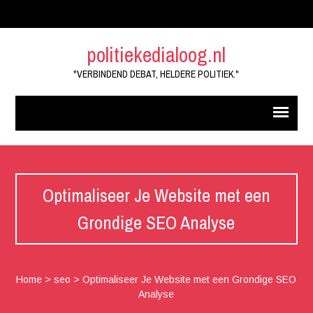
politiekedialoog.nl
"VERBINDEND DEBAT, HELDERE POLITIEK."
Optimaliseer Je Website met een
Grondige SEO Analyse
Home
>
seo
>
Optimaliseer Je Website met een Grondige SEO
Analyse