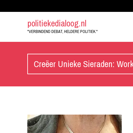
politiekedialoog.nl
"VERBINDEND DEBAT, HELDERE POLITIEK."
Creëer Unieke Sieraden: Wor