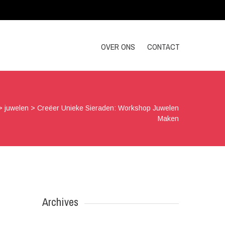
OVER ONS
CONTACT
>
juwelen
>
Creëer Unieke Sieraden: Workshop Juwelen
Maken
Archives