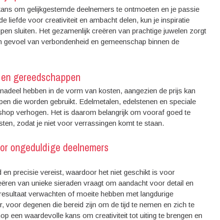
kans om gelijkgestemde deelnemers te ontmoeten en je passie
liefde voor creativiteit en ambacht delen, kun je inspiratie
en sluiten. Het gezamenlijk creëren van prachtige juwelen zorgt
 een gevoel van verbondenheid en gemeenschap binnen de
en en gereedschappen
adeel hebben in de vorm van kosten, aangezien de prijs kan
pen die worden gebruikt. Edelmetalen, edelstenen en speciale
hop verhogen. Het is daarom belangrijk om vooraf goed te
ten, zodat je niet voor verrassingen komt te staan.
voor ongeduldige deelnemers
en precisie vereist, waardoor het niet geschikt is voor
eëren van unieke sieraden vraagt om aandacht voor detail en
l resultaat verwachten of moeite hebben met langdurige
, voor degenen die bereid zijn om de tijd te nemen en zich te
op een waardevolle kans om creativiteit tot uiting te brengen en