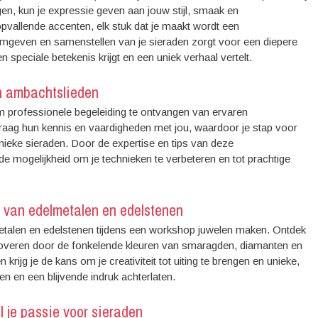
en, kun je expressie geven aan jouw stijl, smaak en
 opvallende accenten, elk stuk dat je maakt wordt een
ormgeven en samenstellen van je sieraden zorgt voor een diepere
 speciale betekenis krijgt en een uniek verhaal vertelt.
en ambachtslieden
m professionele begeleiding te ontvangen van ervaren
raag hun kennis en vaardigheden met jou, waardoor je stap voor
unieke sieraden. Door de expertise en tips van deze
k de mogelijkheid om je technieken te verbeteren en tot prachtige
d van edelmetalen en edelstenen
etalen en edelstenen tijdens een workshop juwelen maken. Ontdek
betoveren door de fonkelende kleuren van smaragden, diamanten en
rijg je de kans om je creativiteit tot uiting te brengen en unieke,
en en een blijvende indruk achterlaten.
 je passie voor sieraden