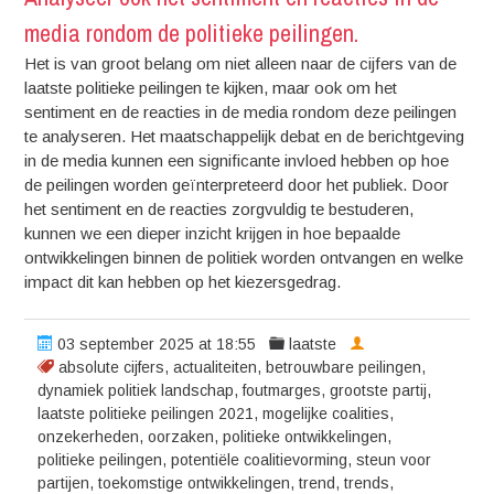
media rondom de politieke peilingen.
Het is van groot belang om niet alleen naar de cijfers van de
laatste politieke peilingen te kijken, maar ook om het
sentiment en de reacties in de media rondom deze peilingen
te analyseren. Het maatschappelijk debat en de berichtgeving
in de media kunnen een significante invloed hebben op hoe
de peilingen worden geïnterpreteerd door het publiek. Door
het sentiment en de reacties zorgvuldig te bestuderen,
kunnen we een dieper inzicht krijgen in hoe bepaalde
ontwikkelingen binnen de politiek worden ontvangen en welke
impact dit kan hebben op het kiezersgedrag.
03 september 2025 at 18:55
laatste
absolute cijfers
,
actualiteiten
,
betrouwbare peilingen
,
dynamiek politiek landschap
,
foutmarges
,
grootste partij
,
laatste politieke peilingen 2021
,
mogelijke coalities
,
onzekerheden
,
oorzaken
,
politieke ontwikkelingen
,
politieke peilingen
,
potentiële coalitievorming
,
steun voor
partijen
,
toekomstige ontwikkelingen
,
trend
,
trends
,