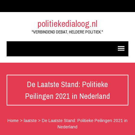
politiekedialoog.nl
"VERBINDEND DEBAT, HELDERE POLITIEK."
De Laatste Stand: Politieke
Peilingen 2021 in Nederland
Home
>
laatste
>
De Laatste Stand: Politieke Peilingen 2021 in
Nederland