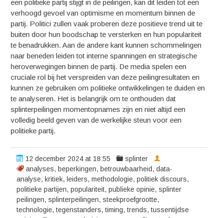
een politieke partij stijgt in de peilingen, kan dit leiden tot een
verhoogd gevoel van optimisme en momentum binnen de
partij. Politici zullen vaak proberen deze positieve trend uit te
buiten door hun boodschap te versterken en hun populariteit
te benadrukken. Aan de andere kant kunnen schommelingen
naar beneden leiden tot interne spanningen en strategische
heroverwegingen binnen de partij. De media spelen een
cruciale rol bij het verspreiden van deze peilingresultaten en
kunnen ze gebruiken om politieke ontwikkelingen te duiden en
te analyseren. Het is belangrijk om te onthouden dat
splinterpeilingen momentopnames zijn en niet altijd een
volledig beeld geven van de werkelijke steun voor een
politieke partij.
12 december 2024 at 18:55
splinter
analyses
,
beperkingen
,
betrouwbaarheid
,
data-
analyse
,
kritiek
,
leiders
,
methodologie
,
politiek discours
,
politieke partijen
,
populariteit
,
publieke opinie
,
splinter
peilingen
,
splinterpeilingen
,
steekproefgrootte
,
technologie
,
tegenstanders
,
timing
,
trends
,
tussentijdse