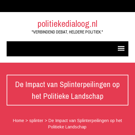
politiekedialoog.nl
"VERBINDEND DEBAT, HELDERE POLITIEK."
De Impact van Splinterpeilingen op
het Politieke Landschap
Home
>
splinter
>
De Impact van Splinterpeilingen op het
Politieke Landschap