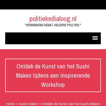
politiekedialoog.nl
"VERBINDEND DEBAT, HELDERE POLITIEK."
Ontdek de Kunst van het Sushi
Maken tijdens een Inspirerende
Workshop
Home
>
sushi maken
>
Ontdek de Kunst van het Sushi Maken