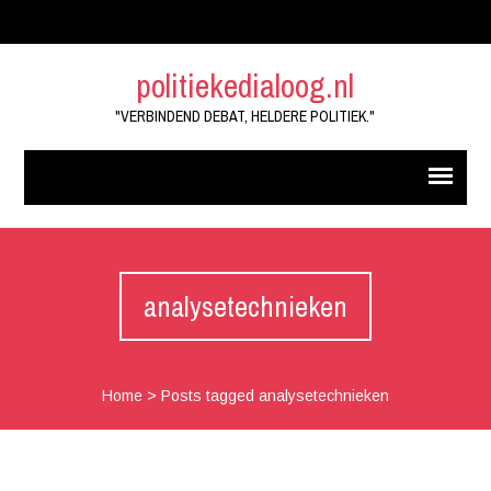
politiekedialoog.nl
"VERBINDEND DEBAT, HELDERE POLITIEK."
analysetechnieken
Home
>
Posts tagged analysetechnieken