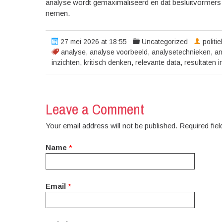
analyse wordt gemaximaliseerd en dat besluitvormers 
nemen.
27 mei 2026 at 18:55
Uncategorized
politi
analyse
,
analyse voorbeeld
,
analysetechnieken
,
an
inzichten
,
kritisch denken
,
relevante data
,
resultaten i
Leave a Comment
Your email address will not be published. Required fi
Name
*
Email
*