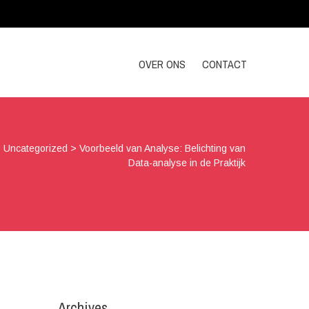
OVER ONS
CONTACT
>
Uncategorized
>
Voorbeeld van Analyse: Belichting van
Data-analyse in de Praktijk
Archives