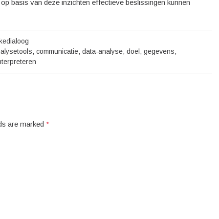
op basis van deze inzichten effectieve beslissingen kunnen
ekedialoog
alysetools
,
communicatie
,
data-analyse
,
doel
,
gegevens
,
nterpreteren
elds are marked
*