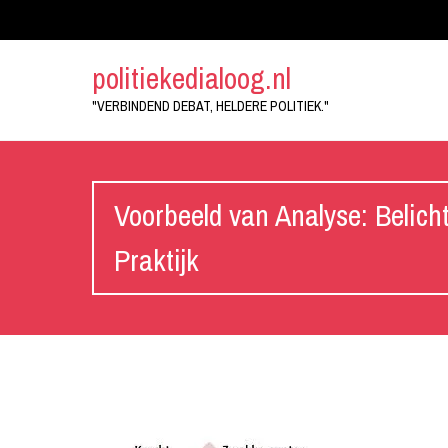
politiekedialoog.nl
"VERBINDEND DEBAT, HELDERE POLITIEK."
Voorbeeld van Analyse: Belich
Praktijk