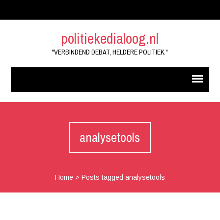
politiekedialoog.nl
"VERBINDEND DEBAT, HELDERE POLITIEK."
analysetools
Home
>
Posts tagged analysetools