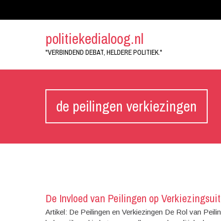
politiekedialoog.nl
"VERBINDEND DEBAT, HELDERE POLITIEK."
de peilingen verkiezingen
De Invloed van Peilingen op Verkiezingsui
Artikel: De Peilingen en Verkiezingen De Rol van Peilin