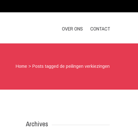
OVER ONS
CONTACT
Home
>
Posts tagged de peilingen verkiezingen
Archives