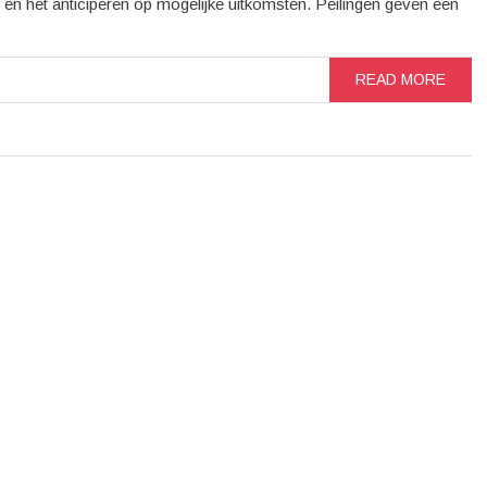
rs en het anticiperen op mogelijke uitkomsten. Peilingen geven een
READ MORE