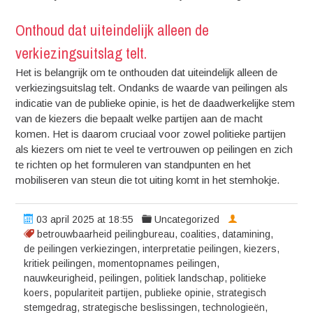
Onthoud dat uiteindelijk alleen de
verkiezingsuitslag telt.
Het is belangrijk om te onthouden dat uiteindelijk alleen de
verkiezingsuitslag telt. Ondanks de waarde van peilingen als
indicatie van de publieke opinie, is het de daadwerkelijke stem
van de kiezers die bepaalt welke partijen aan de macht
komen. Het is daarom cruciaal voor zowel politieke partijen
als kiezers om niet te veel te vertrouwen op peilingen en zich
te richten op het formuleren van standpunten en het
mobiliseren van steun die tot uiting komt in het stemhokje.
03 april 2025 at 18:55
Uncategorized
betrouwbaarheid peilingbureau
,
coalities
,
datamining
,
de peilingen verkiezingen
,
interpretatie peilingen
,
kiezers
,
kritiek peilingen
,
momentopnames peilingen
,
nauwkeurigheid
,
peilingen
,
politiek landschap
,
politieke
koers
,
populariteit partijen
,
publieke opinie
,
strategisch
stemgedrag
,
strategische beslissingen
,
technologieën
,