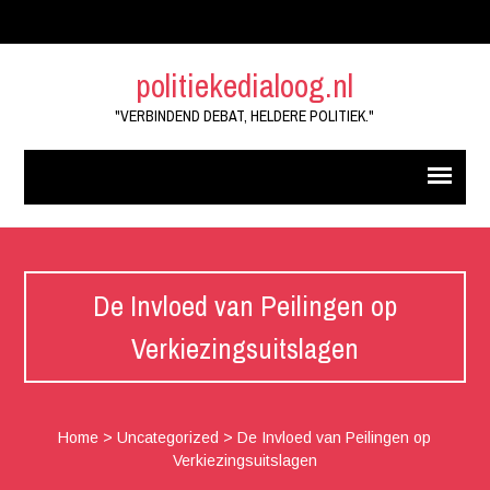
politiekedialoog.nl
"VERBINDEND DEBAT, HELDERE POLITIEK."
De Invloed van Peilingen op
Verkiezingsuitslagen
Home
>
Uncategorized
>
De Invloed van Peilingen op
Verkiezingsuitslagen