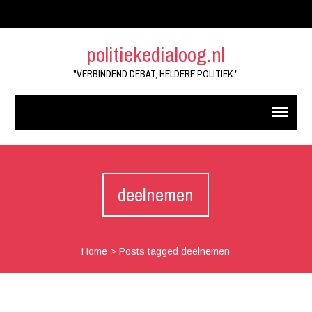
politiekedialoog.nl
"VERBINDEND DEBAT, HELDERE POLITIEK."
deelnemen
Home
>
Posts tagged deelnemen