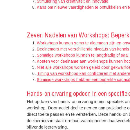
Stimulering van creativiteit en innovatie
Kans om nieuwe vaardigheden te ontwikkelen en t
Zeven Nadelen van Workshops: Beperk
Workshops kunnen soms te algemeen zijn en onv
Deelnemers met verschillende niveaus van kennis e
Sommige workshops kunnen te langdradig of saai 
Kosten voor deelname aan workshops kunnen hoog 
Niet alle workshops worden geleid door gekwalificee
Timing van workshops kan conflicteren met andere 
Sommige workshops hebben een beperkte capaciteit
Hands-on ervaring opdoen in een specifie
Het opdoen van hands-on ervaring in een specifiek on
workshop. Door actief deel te nemen aan praktische o
direct toe te passen en te versterken. Deze hands-on 
deelnemers in staat om hun vaardigheden daadwerkelijk 
blijvende leerervaring.