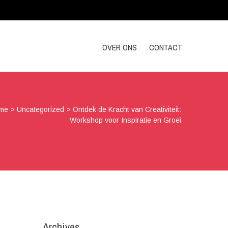
OVER ONS
CONTACT
me
>
Uncategorized
>
Ontdek de Kracht van Creativiteit:
Workshop voor Inspiratie en Groei
Archives