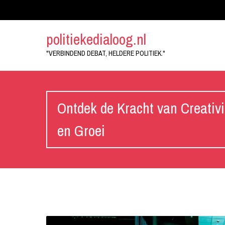
politiekedialoog.nl
"VERBINDEND DEBAT, HELDERE POLITIEK."
Ontdek de Kracht van Creativi
en Groei