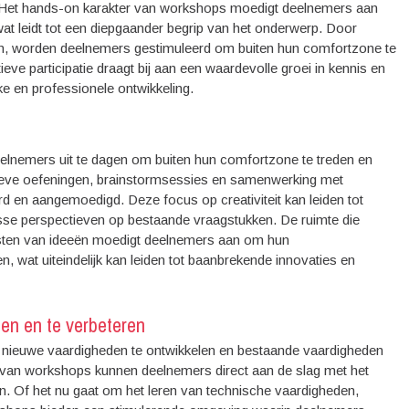
. Het hands-on karakter van workshops moedigt deelnemers aan
 wat leidt tot een diepgaander begrip van het onderwerp. Door
en, worden deelnemers gestimuleerd om buiten hun comfortzone te
eve participatie draagt bij aan een waardevolle groei in kennis en
ke en professionele ontwikkeling.
eelnemers uit te dagen om buiten hun comfortzone te treden en
tieve oefeningen, brainstormsessies en samenwerking met
 en aangemoedigd. Deze focus op creativiteit kan leiden tot
isse perspectieven op bestaande vraagstukken. De ruimte die
testen van ideeën moedigt deelnemers aan om hun
n, wat uiteindelijk kan leiden tot baanbrekende innovaties en
en en te verbeteren
 nieuwe vaardigheden te ontwikkelen en bestaande vaardigheden
rd van workshops kunnen deelnemers direct aan de slag met het
n. Of het nu gaat om het leren van technische vaardigheden,