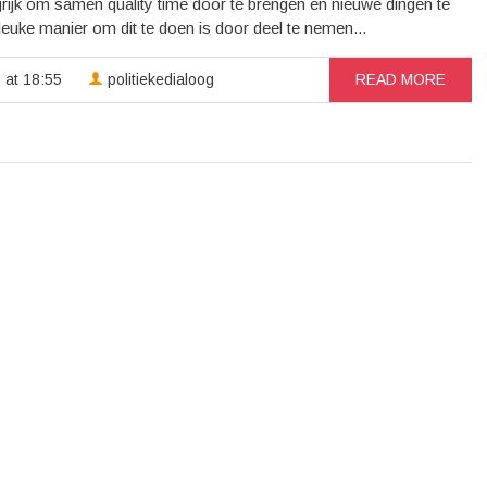
ngrijk om samen quality time door te brengen en nieuwe dingen te
euke manier om dit te doen is door deel te nemen...
 at 18:55
politiekedialoog
READ MORE