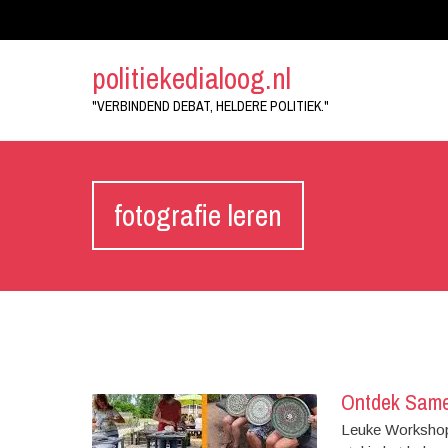
politiekedialoog.nl
"VERBINDEND DEBAT, HELDERE POLITIEK."
fotografie leren
Ontdek Same
Leuke Workshop