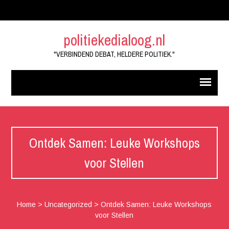
politiekedialoog.nl
"VERBINDEND DEBAT, HELDERE POLITIEK."
Ontdek Samen: Leuke Workshops
voor Stellen
Home
>
Uncategorized
>
Ontdek Samen: Leuke Workshops
voor Stellen