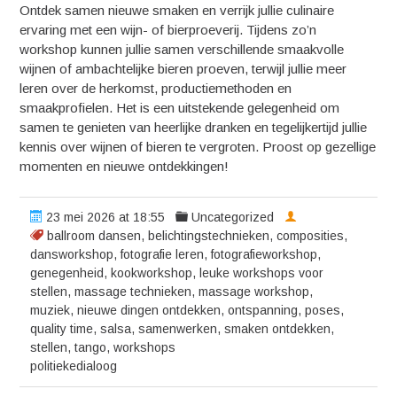
Ontdek samen nieuwe smaken en verrijk jullie culinaire
ervaring met een wijn- of bierproeverij. Tijdens zo’n
workshop kunnen jullie samen verschillende smaakvolle
wijnen of ambachtelijke bieren proeven, terwijl jullie meer
leren over de herkomst, productiemethoden en
smaakprofielen. Het is een uitstekende gelegenheid om
samen te genieten van heerlijke dranken en tegelijkertijd jullie
kennis over wijnen of bieren te vergroten. Proost op gezellige
momenten en nieuwe ontdekkingen!
23 mei 2026 at 18:55
Uncategorized
ballroom dansen
,
belichtingstechnieken
,
composities
,
dansworkshop
,
fotografie leren
,
fotografieworkshop
,
genegenheid
,
kookworkshop
,
leuke workshops voor
stellen
,
massage technieken
,
massage workshop
,
muziek
,
nieuwe dingen ontdekken
,
ontspanning
,
poses
,
quality time
,
salsa
,
samenwerken
,
smaken ontdekken
,
stellen
,
tango
,
workshops
politiekedialoog