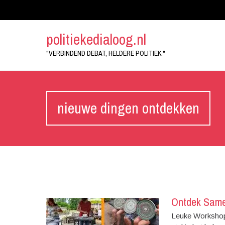
politiekedialoog.nl
"VERBINDEND DEBAT, HELDERE POLITIEK."
nieuwe dingen ontdekken
Ontdek Same
Leuke Workshop