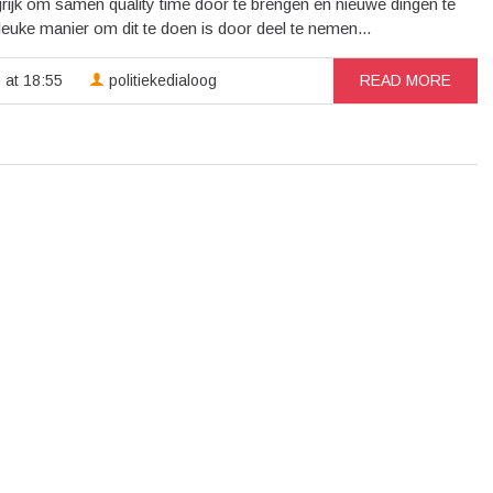
ngrijk om samen quality time door te brengen en nieuwe dingen te
euke manier om dit te doen is door deel te nemen...
 at 18:55
politiekedialoog
READ MORE