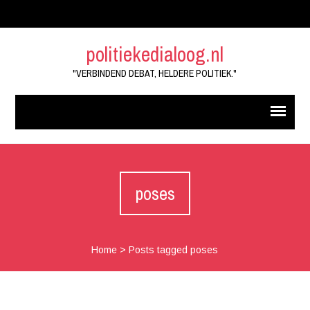
politiekedialoog.nl
"VERBINDEND DEBAT, HELDERE POLITIEK."
poses
Home
>
Posts tagged poses