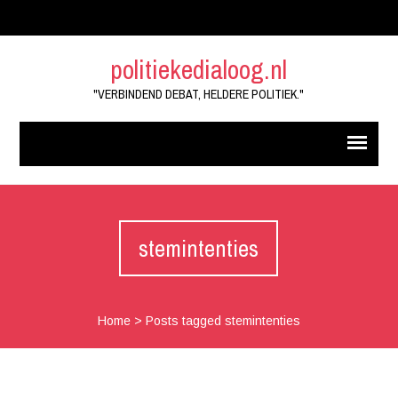
politiekedialoog.nl
"VERBINDEND DEBAT, HELDERE POLITIEK."
stemintenties
Home
>
Posts tagged stemintenties