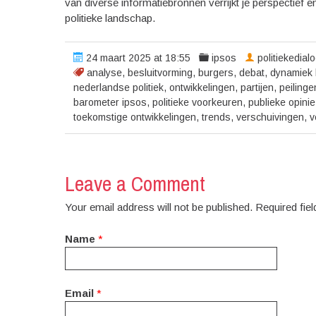
van diverse informatiebronnen verrijkt je perspectief 
politieke landschap.
24 maart 2025 at 18:55
ipsos
politiekedial
analyse
,
besluitvorming
,
burgers
,
debat
,
dynamiek 
nederlandse politiek
,
ontwikkelingen
,
partijen
,
peilinge
barometer ipsos
,
politieke voorkeuren
,
publieke opinie
toekomstige ontwikkelingen
,
trends
,
verschuivingen
,
v
Leave a Comment
Your email address will not be published. Required fi
Name
*
Email
*