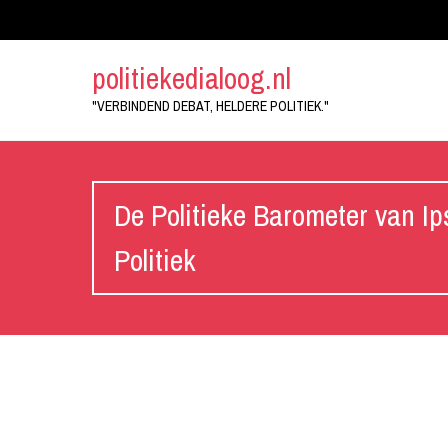
politiekedialoog.nl
"VERBINDEND DEBAT, HELDERE POLITIEK."
De Politieke Barometer van Ip
Politiek