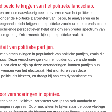
 beeld te krijgen van het politieke landschap.
jken om een nauwkeurig beeld te vormen van het politieke
onder de Politieke Barometer van Ipsos, te analyseren en te
pgaand inzicht krijgen in de politieke voorkeuren en trends binnen
chillende perspectieven helpt ons om een breder spectrum van
een goed geïnformeerde kijk op de politieke realiteit.
eit van politieke partijen.
 verschuivingen in populariteit van politieke partijen, zoals die
psos. Deze verschuivingen kunnen duiden op veranderende
Door alert te zijn op deze veranderingen, kunnen partijen hun
n wensen van het electoraat. Het monitoren van deze
politici als kiezers, en draagt bij aan een dynamische en
oor veranderingen in opinies.
ltaten van de Politieke Barometer van Ipsos ook aandacht te
gen in opinies. Door niet alleen te kijken naar de oppervlakkige
even en factoren die hieraan ten grondslag liggen, kunnen we een