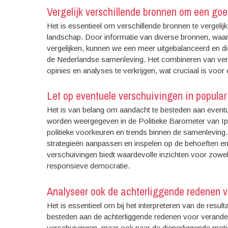
Vergelijk verschillende bronnen om een goed
Het is essentieel om verschillende bronnen te vergeli
landschap. Door informatie van diverse bronnen, waar
vergelijken, kunnen we een meer uitgebalanceerd en die
de Nederlandse samenleving. Het combineren van vers
opinies en analyses te verkrijgen, wat cruciaal is voor 
Let op eventuele verschuivingen in popularit
Het is van belang om aandacht te besteden aan eventuele
worden weergegeven in de Politieke Barometer van I
politieke voorkeuren en trends binnen de samenleving. 
strategieën aanpassen en inspelen op de behoeften e
verschuivingen biedt waardevolle inzichten voor zowel 
responsieve democratie.
Analyseer ook de achterliggende redenen v
Het is essentieel om bij het interpreteren van de resu
besteden aan de achterliggende redenen voor veranderin
verschuivingen, maar ook naar de dieperliggende moti