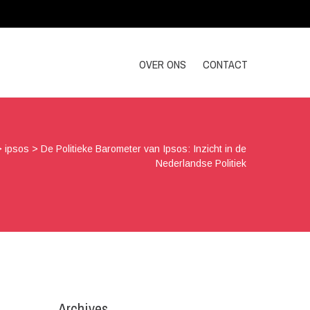
OVER ONS
CONTACT
>
ipsos
>
De Politieke Barometer van Ipsos: Inzicht in de
Nederlandse Politiek
Archives