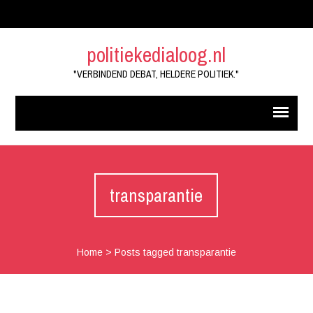
politiekedialoog.nl
"VERBINDEND DEBAT, HELDERE POLITIEK."
transparantie
Home
>
Posts tagged transparantie