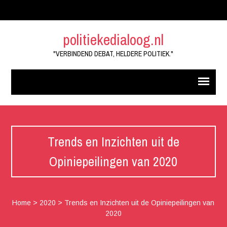
politiekedialoog.nl
"VERBINDEND DEBAT, HELDERE POLITIEK."
Trends en Inzichten uit de
Opiniepeilingen van 2020
Home
>
2020
>
Trends en Inzichten uit de Opiniepeilingen van
2020