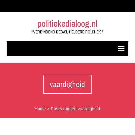
politiekedialoog.nl
"VERBINDEND DEBAT, HELDERE POLITIEK."
vaardigheid
Home
>
Posts tagged vaardigheid