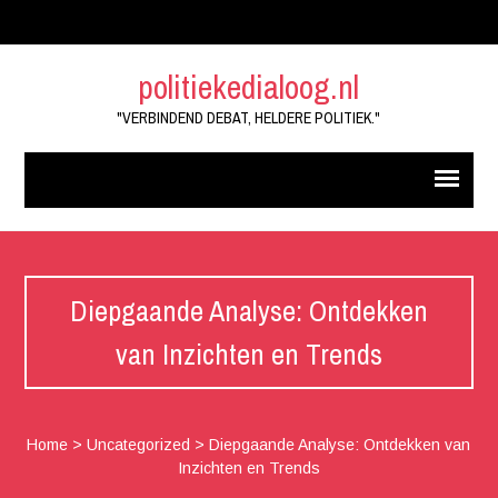
politiekedialoog.nl
"VERBINDEND DEBAT, HELDERE POLITIEK."
Diepgaande Analyse: Ontdekken
van Inzichten en Trends
Home
>
Uncategorized
>
Diepgaande Analyse: Ontdekken van
Inzichten en Trends