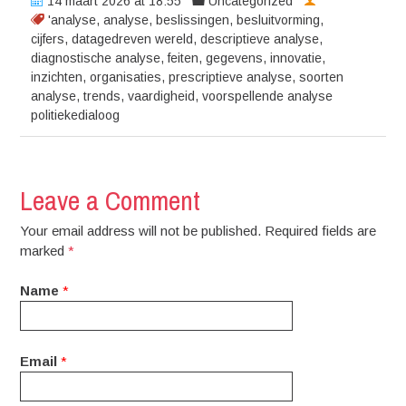
14 maart 2026 at 18:55
Uncategorized
'analyse
,
analyse
,
beslissingen
,
besluitvorming
,
cijfers
,
datagedreven wereld
,
descriptieve analyse
,
diagnostische analyse
,
feiten
,
gegevens
,
innovatie
,
inzichten
,
organisaties
,
prescriptieve analyse
,
soorten
analyse
,
trends
,
vaardigheid
,
voorspellende analyse
politiekedialoog
Leave a Comment
Your email address will not be published. Required fields are
marked
*
Name
*
Email
*