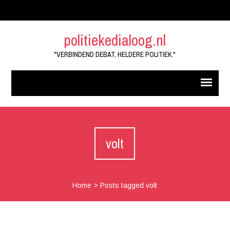
politiekedialoog.nl
"VERBINDEND DEBAT, HELDERE POLITIEK."
volt
Home
>
Posts tagged volt