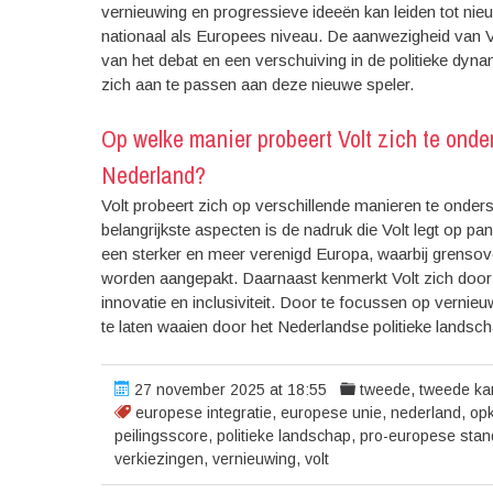
vernieuwing en progressieve ideeën kan leiden tot ni
nationaal als Europees niveau. De aanwezigheid van 
van het debat en een verschuiving in de politieke dyna
zich aan te passen aan deze nieuwe speler.
Op welke manier probeert Volt zich te onde
Nederland?
Volt probeert zich op verschillende manieren te onders
belangrijkste aspecten is de nadruk die Volt legt op pa
een sterker en meer verenigd Europa, waarbij grensov
worden aangepakt. Daarnaast kenmerkt Volt zich door
innovatie en inclusiviteit. Door te focussen op vernie
te laten waaien door het Nederlandse politieke landsch
27 november 2025 at 18:55
tweede
,
tweede ka
europese integratie
,
europese unie
,
nederland
,
op
peilingsscore
,
politieke landschap
,
pro-europese stan
verkiezingen
,
vernieuwing
,
volt