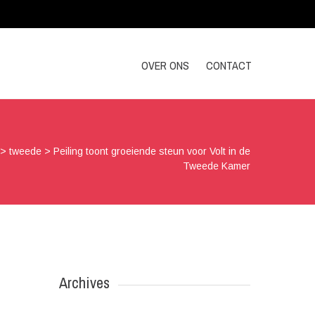
OVER ONS
CONTACT
>
tweede
>
Peiling toont groeiende steun voor Volt in de
Tweede Kamer
Archives