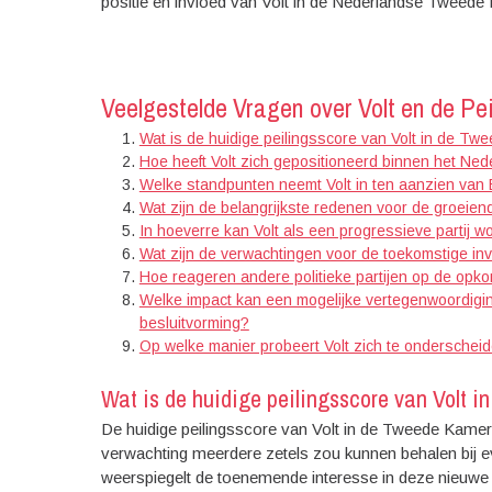
positie en invloed van Volt in de Nederlandse Tweede
Veelgestelde Vragen over Volt en de P
Wat is de huidige peilingsscore van Volt in de T
Hoe heeft Volt zich gepositioneerd binnen het Ned
Welke standpunten neemt Volt in ten aanzien van 
Wat zijn de belangrijkste redenen voor de groeien
In hoeverre kan Volt als een progressieve partij
Wat zijn de verwachtingen voor de toekomstige inv
Hoe reageren andere politieke partijen op de opkom
Welke impact kan een mogelijke vertegenwoordigi
besluitvorming?
Op welke manier probeert Volt zich te onderscheid
Wat is de huidige peilingsscore van Volt 
De huidige peilingsscore van Volt in de Tweede Kamer la
verwachting meerdere zetels zou kunnen behalen bij e
weerspiegelt de toenemende interesse in deze nieuwe p