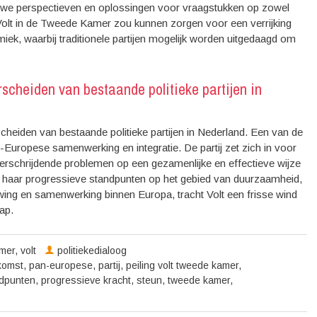
euwe perspectieven en oplossingen voor vraagstukken op zowel
Volt in de Tweede Kamer zou kunnen zorgen voor een verrijking
miek, waarbij traditionele partijen mogelijk worden uitgedaagd om
rscheiden van bestaande politieke partijen in
cheiden van bestaande politieke partijen in Nederland. Een van de
n-Europese samenwerking en integratie. De partij zet zich in voor
erschrijdende problemen op een gezamenlijke en effectieve wijze
 haar progressieve standpunten op het gebied van duurzaamheid,
uwing en samenwerking binnen Europa, tracht Volt een frisse wind
ap.
mer
,
volt
politiekedialoog
komst
,
pan-europese
,
partij
,
peiling volt tweede kamer
,
dpunten
,
progressieve kracht
,
steun
,
tweede kamer
,