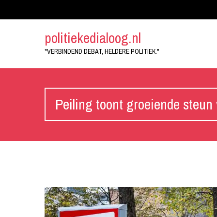
politiekedialoog.nl
"VERBINDEND DEBAT, HELDERE POLITIEK."
Peiling toont groeiende steun