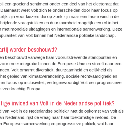
n bij een groeiend sentiment onder een deel van het electoraat dat
 Daarnaast weet Volt zich te onderscheiden door haar focus op
ijk zijn voor kiezers die op zoek zijn naar een frisse wind in de
chrijdende vraagstukken en duurzaamheid mogelijk een rol in het
n met mondiale uitdagingen en internationale samenwerking. Deze
pulariteit van Volt binnen het Nederlandse politieke landschap.
partij worden beschouwd?
orden beschouwd vanwege haar vooruitstrevende standpunten en
 voor meer integratie binnen de Europese Unie en streeft naar een
gen. Volt omarmt diversiteit, duurzaamheid en gelijkheid als
het gebied van klimaatverandering, sociale rechtvaardigheid en
 focus op inclusiviteit, vertegenwoordigt Volt een progressieve
en veerkrachtig Europa.
ige invloed van Volt in de Nederlandse politiek?
 van Volt in de Nederlandse politiek? Met de opkomst van Volt als
an Nederland, rijst de vraag naar haar toekomstige invloed. De
van Europese samenwerking en progressieve politiek, wat haar