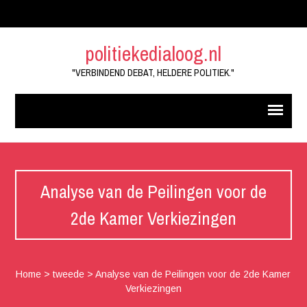
politiekedialoog.nl
"VERBINDEND DEBAT, HELDERE POLITIEK."
Analyse van de Peilingen voor de
2de Kamer Verkiezingen
Home
>
tweede
>
Analyse van de Peilingen voor de 2de Kamer
Verkiezingen