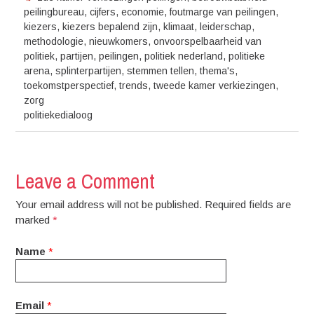
peilingbureau
,
cijfers
,
economie
,
foutmarge van peilingen
,
kiezers
,
kiezers bepalend zijn
,
klimaat
,
leiderschap
,
methodologie
,
nieuwkomers
,
onvoorspelbaarheid van
politiek
,
partijen
,
peilingen
,
politiek nederland
,
politieke
arena
,
splinterpartijen
,
stemmen tellen
,
thema's
,
toekomstperspectief
,
trends
,
tweede kamer verkiezingen
,
zorg
politiekedialoog
Leave a Comment
Your email address will not be published. Required fields are
marked
*
Name
*
Email
*