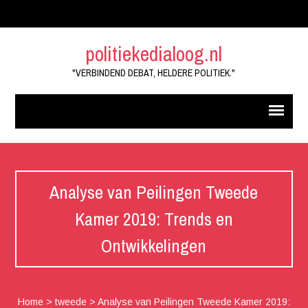
politiekedialoog.nl
"VERBINDEND DEBAT, HELDERE POLITIEK."
Analyse van Peilingen Tweede
Kamer 2019: Trends en
Ontwikkelingen
Home
>
tweede
>
Analyse van Peilingen Tweede Kamer 2019: