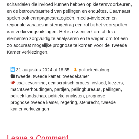
schandalen die invloed kunnen hebben op kiezersvoorkeuren,
en de betrouwbaarheid van peilingen en enquêtes. Daarnaast
spelen ook campagnestrategieën, media-invloeden en
regionale variaties in stemgedrag een rol bij het voorspellen
van verkiezingsuitslagen. Het is essentieel om al deze
elementen zorgvuldig te analyseren en te wegen om tot een
zo accuraat mogelijke prognose te komen voor de Tweede
Kamer verkiezingen.
31 augustus 2024 at 18:55
politiekedialoog
tweede
,
tweede kamer
,
tweedekamer
coalitievorming
,
democratisch proces
,
invloed
,
kiezers
,
machtsverhoudingen
,
partijen
,
peilingbureaus
,
peilingen
,
politiek landschap
,
politieke analisten
,
prognose
,
prognose tweede kamer
,
regering
,
stemrecht
,
tweede
kamer verkiezingen
Leave a Comment