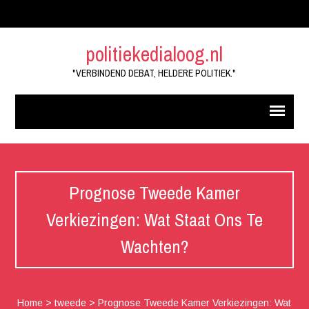
politiekedialoog.nl
"VERBINDEND DEBAT, HELDERE POLITIEK."
Prognose Tweede Kamer
Verkiezingen: Wat Staat Ons Te
Wachten?
Home
>
tweede
>
Prognose Tweede Kamer Verkiezingen: Wat