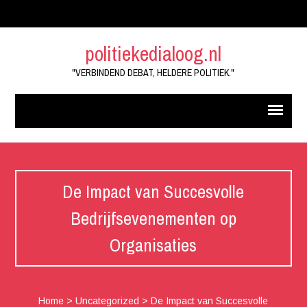
politiekedialoog.nl
"VERBINDEND DEBAT, HELDERE POLITIEK."
De Impact van Succesvolle
Bedrijfsevenementen op
Organisaties
Home
>
Uncategorized
>
De Impact van Succesvolle