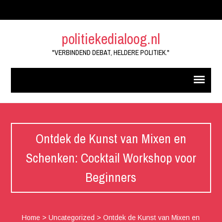
politiekedialoog.nl
"VERBINDEND DEBAT, HELDERE POLITIEK."
Ontdek de Kunst van Mixen en
Schenken: Cocktail Workshop voor
Beginners
Home
>
Uncategorized
>
Ontdek de Kunst van Mixen en