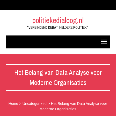
politiekedialoog.nl
"VERBINDEND DEBAT, HELDERE POLITIEK."
Het Belang van Data Analyse voor
Moderne Organisaties
Home
>
Uncategorized
>
Het Belang van Data Analyse voor
Moderne Organisaties