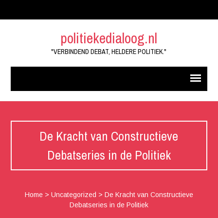
politiekedialoog.nl
"VERBINDEND DEBAT, HELDERE POLITIEK."
De Kracht van Constructieve
Debatseries in de Politiek
Home
>
Uncategorized
>
De Kracht van Constructieve
Debatseries in de Politiek