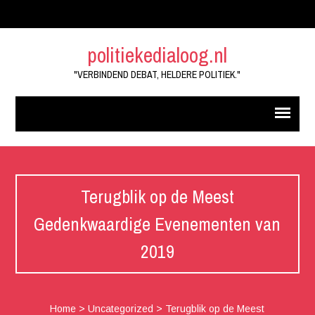
politiekedialoog.nl
"VERBINDEND DEBAT, HELDERE POLITIEK."
Terugblik op de Meest
Gedenkwaardige Evenementen van
2019
Home
>
Uncategorized
>
Terugblik op de Meest