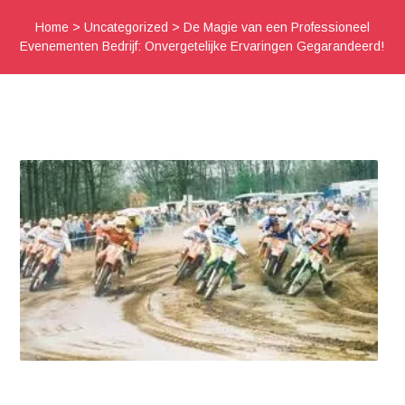
Home
>
Uncategorized
>
De Magie van een Professioneel
Evenementen Bedrijf: Onvergetelijke Ervaringen Gegarandeerd!