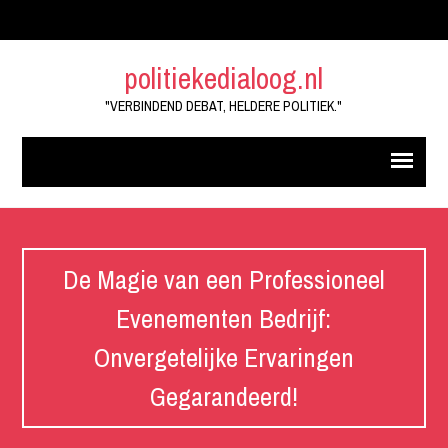
politiekedialoog.nl
"VERBINDEND DEBAT, HELDERE POLITIEK."
De Magie van een Professioneel
Evenementen Bedrijf:
Onvergetelijke Ervaringen
Gegarandeerd!