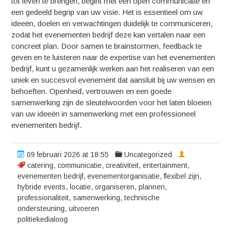
tot leven te brengen, begint met een open communicatie en
een gedeeld begrip van uw visie. Het is essentieel om uw
ideeën, doelen en verwachtingen duidelijk te communiceren,
zodat het evenementen bedrijf deze kan vertalen naar een
concreet plan. Door samen te brainstormen, feedback te
geven en te luisteren naar de expertise van het evenementen
bedrijf, kunt u gezamenlijk werken aan het realiseren van een
uniek en succesvol evenement dat aansluit bij uw wensen en
behoeften. Openheid, vertrouwen en een goede
samenwerking zijn de sleutelwoorden voor het laten bloeien
van uw ideeën in samenwerking met een professioneel
evenementen bedrijf.
09 februari 2026 at 18:55
Uncategorized
catering
,
communicatie
,
creativiteit
,
entertainment
,
evenementen bedrijf
,
evenementorganisatie
,
flexibel zijn
,
hybride events
,
locatie
,
organiseren
,
plannen
,
professionaliteit
,
samenwerking
,
technische
ondersteuning
,
uitvoeren
politiekedialoog