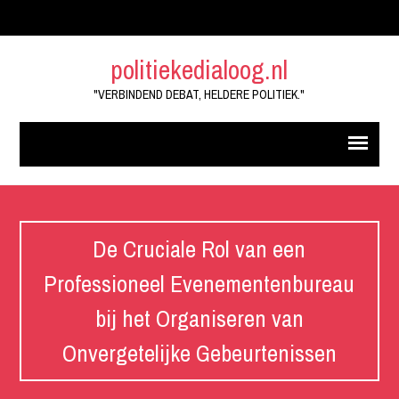
politiekedialoog.nl
"VERBINDEND DEBAT, HELDERE POLITIEK."
De Cruciale Rol van een
Professioneel Evenementenbureau
bij het Organiseren van
Onvergetelijke Gebeurtenissen