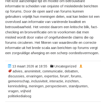
Het kost aanzienlijke tijd en moeite om betrouwbare
informatie te scheiden van onjuiste of misleidende berichten
op forums. Door de open aard van forums kunnen
gebruikers vrijelijk hun meningen delen, wat kan leiden tot een
overvloed aan informatie van variërende kwaliteit en
betrouwbaarheid. Het vereist daarom een kritische blik, fact-
checking en bronverificatie om te voorkomen dat men
misleid wordt door valse of ongefundeerde claims die op
forums circuleren. Het filteren van waardevolle en correcte
informatie uit het brede scala aan berichten op forums vergt
een zorgvuldige afweging en een scherp oordeelsvermogen.
13 maart 2026 at 18:55
Uncategorized
advies
,
anonimiteit
,
communicatie
,
debatten
,
discussies
,
ervaringen
,
expertise
,
forum'
,
forums
,
gemeenschap
,
inclusiviteit
,
interactie
,
inzichten
,
kennisdeling
,
meningen
,
perspectieven
,
standpunten
,
vragen
,
vrijheid
politiekedialoog