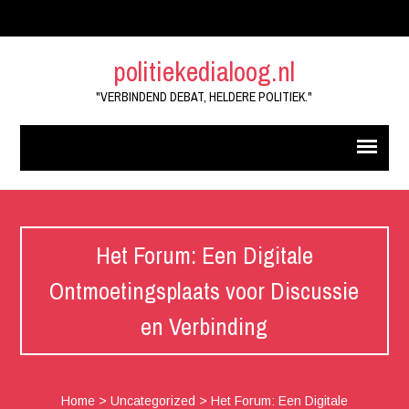
politiekedialoog.nl
"VERBINDEND DEBAT, HELDERE POLITIEK."
Het Forum: Een Digitale
Ontmoetingsplaats voor Discussie
en Verbinding
Home
>
Uncategorized
>
Het Forum: Een Digitale