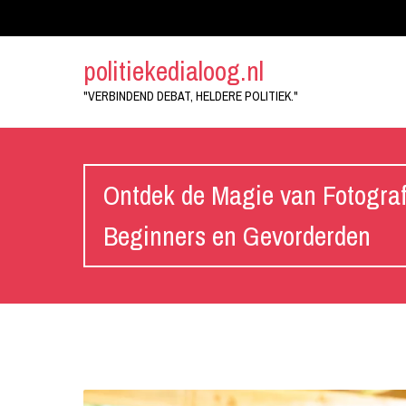
politiekedialoog.nl
"VERBINDEND DEBAT, HELDERE POLITIEK."
Ontdek de Magie van Fotograf
Beginners en Gevorderden