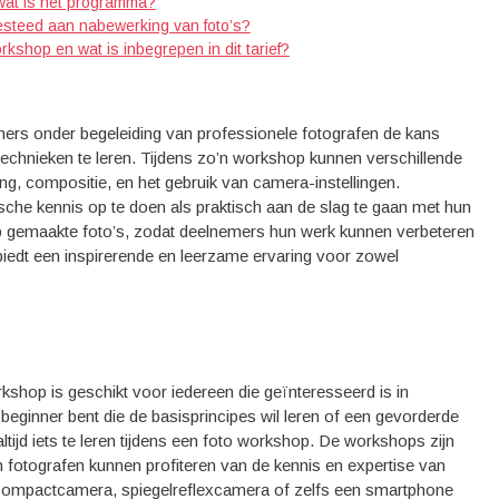
wat is het programma?
esteed aan nabewerking van foto’s?
rkshop en wat is inbegrepen in dit tarief?
ers onder begeleiding van professionele fotografen de kans
echnieken te leren. Tijdens zo’n workshop kunnen verschillende
ng, compositie, en het gebruik van camera-instellingen.
che kennis op te doen als praktisch aan de slag te gaan met hun
p gemaakte foto’s, zodat deelnemers hun werk kunnen verbeteren
biedt een inspirerende en leerzame ervaring voor zowel
shop is geschikt voor iedereen die geïnteresseerd is in
 beginner bent die de basisprincipes wil leren of een gevorderde
altijd iets te leren tijdens een foto workshop. De workshops zijn
 fotografen kunnen profiteren van de kennis en expertise van
en compactcamera, spiegelreflexcamera of zelfs een smartphone