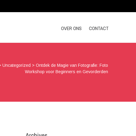
OVER ONS
CONTACT
>
Uncategorized
>
Ontdek de Magie van Fotografie: Foto
Workshop voor Beginners en Gevorderden
Archives