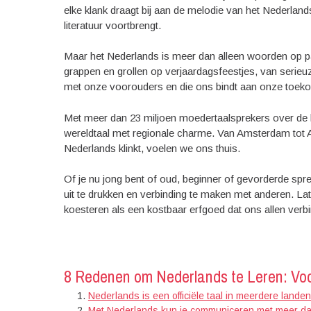
elke klank draagt bij aan de melodie van het Nederlands
literatuur voortbrengt.
Maar het Nederlands is meer dan alleen woorden op pap
grappen en grollen op verjaardagsfeestjes, van serieu
met onze voorouders en die ons bindt aan onze toek
Met meer dan 23 miljoen moedertaalsprekers over de h
wereldtaal met regionale charme. Van Amsterdam tot 
Nederlands klinkt, voelen we ons thuis.
Of je nu jong bent of oud, beginner of gevorderde spr
uit te drukken en verbinding te maken met anderen. 
koesteren als een kostbaar erfgoed dat ons allen verbi
8 Redenen om Nederlands te Leren: Voo
Nederlands is een officiële taal in meerdere land
Met Nederlands kun je communiceren met meer dan