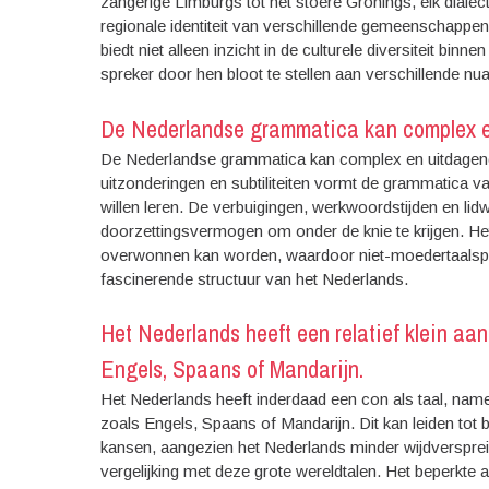
zangerige Limburgs tot het stoere Gronings, elk dialec
regionale identiteit van verschillende gemeenschappen.
biedt niet alleen inzicht in de culturele diversiteit bin
spreker door hen bloot te stellen aan verschillende nu
De Nederlandse grammatica kan complex en
De Nederlandse grammatica kan complex en uitdagend z
uitzonderingen en subtiliteiten vormt de grammatica v
willen leren. De verbuigingen, werkwoordstijden en li
doorzettingsvermogen om onder de knie te krijgen. Het 
overwonnen kan worden, waardoor niet-moedertaalsp
fascinerende structuur van het Nederlands.
Het Nederlands heeft een relatief klein aan
Engels, Spaans of Mandarijn.
Het Nederlands heeft inderdaad een con als taal, namelij
zoals Engels, Spaans of Mandarijn. Dit kan leiden tot 
kansen, aangezien het Nederlands minder wijdverspreid
vergelijking met deze grote wereldtalen. Het beperkte