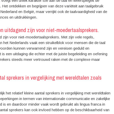
t voegt een uniek karakter toe aan de taal en weerspiegelt de
 Het ontdekken en begrijpen van deze variëteit aan taalgebruik
nen Nederland en België, maar verrijkt ook de taalvaardigheid van de
ances en uitdrukkingen.
 uitdagend zijn voor niet-moedertaalsprekers.
ijn voor niet-moedertaalsprekers. Met zijn vele regels,
an het Nederlands vaak een struikelblok voor mensen die de taal
dwoorden kunnen verwarrend zijn en vereisen geduld en
is een uitdaging die echter met de juiste begeleiding en oefening
rekers steeds meer vertrouwd raken met de complexe maar
tal sprekers in vergelijking met wereldtalen zoals
k het relatief kleine aantal sprekers in vergelijking met wereldtalen
beperkingen in termen van internationale communicatie en zakelijke
 is en daardoor minder vaak wordt gebruikt als lingua franca in
 aantal sprekers kan ook invloed hebben op de beschikbaarheid van