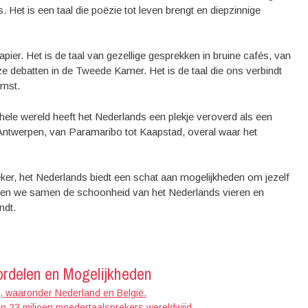
. Het is een taal die poëzie tot leven brengt en diepzinnige
ier. Het is de taal van gezellige gesprekken in bruine cafés, van
ze debatten in de Tweede Kamer. Het is de taal die ons verbindt
omst.
ele wereld heeft het Nederlands een plekje veroverd als een
Antwerpen, van Paramaribo tot Kaapstad, overal waar het
eker, het Nederlands biedt een schat aan mogelijkheden om jezelf
Laten we samen de schoonheid van het Nederlands vieren en
ndt.
rdelen en Mogelijkheden
en, waaronder Nederland en België.
 23 miljoen moedertaalsprekers wereldwijd.