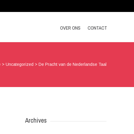
OVER ONS
CONTACT
e
>
Uncategorized
>
De Pracht van de Nederlandse Taal
Archives